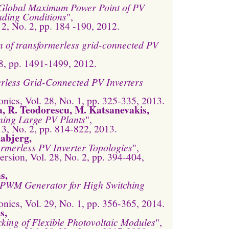
 Global Maximum Power Point of PV
ading Conditions
",
 2, No. 2, pp. 184 -190, 2012.
n of transformerless grid-connected PV
 8, pp. 1491-1499, 2012.
erless Grid-Connected PV Inverters
nics, Vol. 28, No. 1, pp. 325-335, 2013.
ra, R. Teodorescu, M. Katsanevakis,
ning Large PV Plants
",
 3, No. 2, pp. 814-822, 2013.
aabjerg,
rmerless PV Inverter Topologies
",
sion, Vol. 28, No. 2, pp. 394-404,
s,
PWM Generator for High Switching
nics, Vol. 29, No. 1, pp. 356-365, 2014.
s,
ing of Flexible Photovoltaic Modules
",