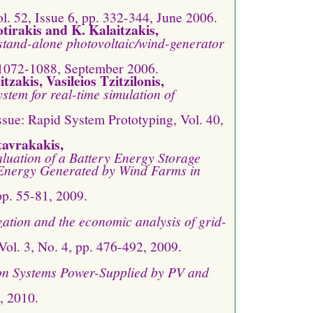
l. 52, Issue 6, pp. 332-344, June 2006.
otirakis and K. Kalaitzakis,
 stand-alone photovoltaic/wind-generator
. 1072-1088, September 2006.
tzakis, Vasileios Tzitzilonis,
em for real-time simulation of
ssue: Rapid System Prototyping, Vol. 40,
tavrakakis,
uation of a Battery Energy Storage
e Energy Generated by Wind Farms in
pp. 55-81, 2009.
zation and the economic analysis of grid-
ol. 3, No. 4, pp. 476-492, 2009.
ion Systems Power-Supplied by PV and
, 2010.