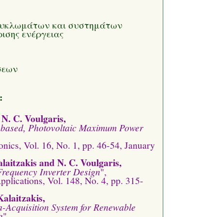
κυκλωμάτων και συστημάτων
ισης ενέργειας
σεων
:
 N. C. Voulgaris,
r-based, Photovoltaic Maximum Power
nics, Vol. 16, No. 1, pp. 46-54, January
alaitzakis and N. C. Voulgaris,
-Frequency Inverter Design
",
plications, Vol. 148, No. 4, pp. 315-
alaitzakis,
a-Acquisition System for Renewable
g
",