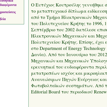
ευνητικά
O Ευτύχιος Κουτρούλης γεννήθηκε σ
διαφέροντα
το μεταπτυχιακό δίπλωμα ειδίκευση
μοσιεύσεις
από το Τμήμα Ηλεκτρονικών Μηχα
βλία
του Πολυτεχνείου Κρήτης το 1996, 1
Σεπτέμβριο του 2002 διετέλεσε επι
Ηλεκτρονικών Μηχανικών και Μηχ
Πολυτεχνείου Κρήτης. Επίσης, έχει 
στο Department of Energy Technology 
Δανία). Από τον Ιανουάριο του 201
Μηχανικών και Μηχανικών Υπολογι
ερευνητικά του ενδιαφέροντα περι
μετατροπέων ισχύος και μικροηλεκ
Ανανεώσιμων Πηγών Ενέργειας και 
Φωτοβολταϊκών συστημάτων. Από τον
Editorial Board του περιοδικού Renew