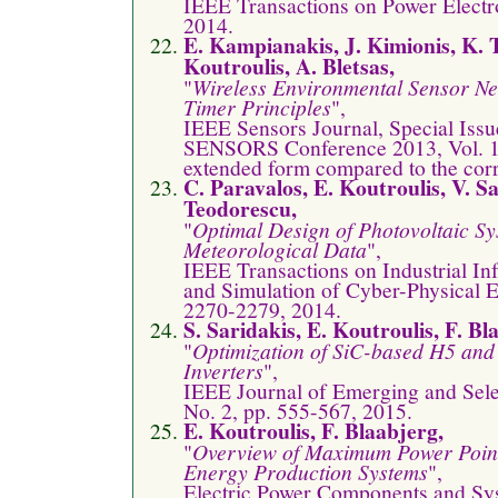
IEEE Transactions on Power Electro
2014.
Ε. Kampianakis, J. Kimionis, K. 
Koutroulis, A. Bletsas,
"
Wireless Environmental Sensor Ne
Timer Principles
",
IEEE Sensors Journal, Special Issu
SENSORS Conference 2013, Vol. 14
extended form compared to the cor
C. Paravalos, E. Koutroulis, V. S
Teodorescu,
"
Optimal Design of Photovoltaic S
Meteorological Data
",
IEEE Transactions on Industrial In
and Simulation of Cyber-Physical E
2270-2279, 2014.
S. Saridakis, E. Koutroulis, F. Bl
"
Optimization of SiC-based H5 an
Inverters
",
IEEE Journal of Emerging and Selec
No. 2, pp. 555-567, 2015.
E. Koutroulis, F. Blaabjerg,
"
Overview of Maximum Power Point 
Energy Production Systems
",
Electric Power Components and Sys