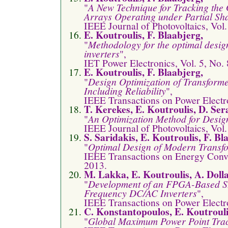
"
A New Technique for Tracking the
Arrays Operating under Partial Sh
IEEE Journal of Photovoltaics, Vol.
E. Koutroulis, F. Blaabjerg,
"
Methodology for the optimal desig
inverters
",
IET Power Electronics, Vol. 5, No.
E. Koutroulis, F. Blaabjerg,
"
Design Optimization of Transform
Including Reliability
",
IEEE Transactions on Power Electro
T. Kerekes, E. Koutroulis, D. Se
"
An Optimization Method for Desig
IEEE Journal of Photovoltaics, Vol.
S. Saridakis, E. Koutroulis, F. Bl
"
Optimal Design of Modern Transfo
IEEE Transactions on Energy Conver
2013.
M. Lakka, E. Koutroulis, A. Dolla
"
Development of an FPGA-Based S
Frequency DC/AC Inverters
",
IEEE Transactions on Power Electro
C. Konstantopoulos, E. Koutrouli
"
Global Maximum Power Point Track