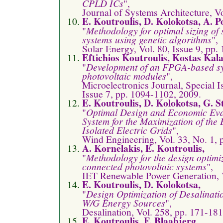
CPLD ICs
",
Journal of Systems Architecture, Vo
E. Koutroulis, D. Kolokotsa, A. P
"
Methodology for optimal sizing of
systems using genetic algorithms
",
Solar Energy, Vol. 80, Issue 9, pp
Eftichios Koutroulis, Kostas Kalai
"
Development of an FPGA-based syst
photovoltaic modules
",
Microelectronics Journal, Special I
Issue 7, pp. 1094-1102, 2009.
E. Koutroulis, D. Kolokotsa, G. S
"
Optimal Design and Economic Eval
System for the Maximization of th
Isolated Electric Grids
",
Wind Engineering, Vol. 33, No. 1, 
A. Kornelakis, E. Koutroulis,
"
Methodology for the design optimi
connected photovoltaic systems
",
IET Renewable Power Generation, V
E. Koutroulis, D. Kolokotsa,
"
Design Optimization of Desalinat
W/G Energy Sources
",
Desalination, Vol. 258, pp. 171-181
E. Koutroulis, F. Blaabjerg,