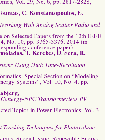
nics, Vol. 29, No. 6, pp. 2817-2828,
Tountas, C. Konstantopoulos, E.
tworking With Analog Scatter Radio and
e on Selected Papers from the 12th IEEE
, No. 10, pp. 3365-3376, 2014 (in
responding conference paper).
amoladas, T. Kerekes, D. Sera, R.
ystems Using High Time-Resolution
formatics, Special Section on “Modeling
nergy Systems”, Vol. 10, No. 4, pp.
aabjerg,
d Conergy-NPC Transformerless PV
ted Topics in Power Electronics, Vol. 3,
Tracking Techniques for Photovoltaic
tems, Special Issue: Renewable Energy