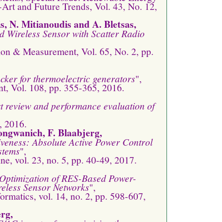
-Art and Future Trends, Vol. 43, No. 12,
s, N. Mitianoudis and A. Bletsas,
nd Wireless Sensor with Scatter Radio
ion & Measurement, Vol. 65, No. 2, pp.
ker for thermoelectric generators
",
, Vol. 108, pp. 355-365, 2016.
art review and performance evaluation of
, 2016.
ongwanich, F. Blaabjerg,
iveness: Absolute Active Power Control
stems
",
e, vol. 23, no. 5, pp. 40-49, 2017.
 Optimization of RES-Based Power-
reless Sensor Networks
",
ormatics, vol. 14, no. 2, pp. 598-607,
erg,