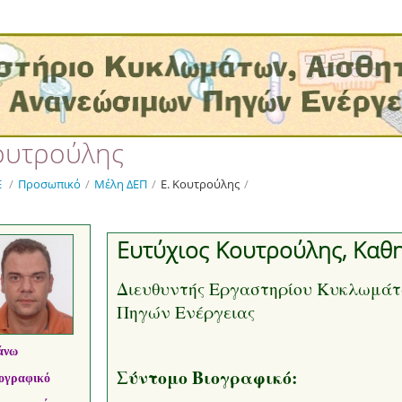
Κουτρούλης
Ε
/
Προσωπικό
/
Μέλη ΔΕΠ
/
Ε. Κουτρούλης
/
Ευτύχιος Κουτρούλης, Καθ
Διευθυντής Εργαστηρίου Κυκλωμάτ
Πηγών Ενέργειας
άνω
Σύντομο Βιογραφικό:
ογραφικό