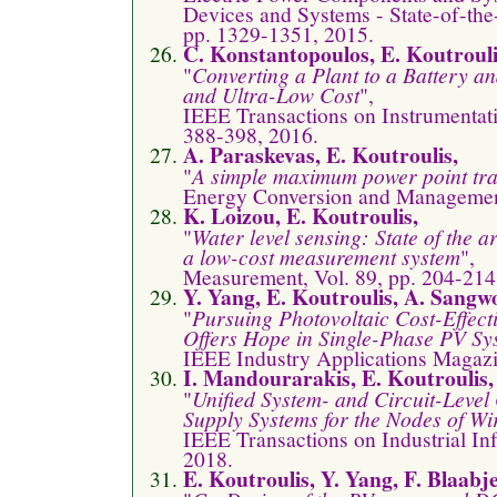
Devices and Systems - State-of-the
pp. 1329-1351, 2015.
C. Konstantopoulos, E. Koutrouli
"
Converting a Plant to a Battery a
and Ultra-Low Cost
",
IEEE Transactions on Instrumentat
388-398, 2016.
A. Paraskevas, E. Koutroulis,
"
A simple maximum power point trac
Energy Conversion and Management
K. Loizou, E. Koutroulis,
"
Water level sensing: State of the 
a low-cost measurement system
",
Measurement, Vol. 89, pp. 204-214
Y. Yang, E. Koutroulis, A. Sangw
"
Pursuing Photovoltaic Cost-Effect
Offers Hope in Single-Phase PV Sy
IEEE Industry Applications Magazin
I. Mandourarakis, E. Koutroulis,
"
Unified System- and Circuit-Level
Supply Systems for the Nodes of Wi
IEEE Transactions on Industrial Inf
2018.
E. Koutroulis, Y. Yang, F. Blaabj