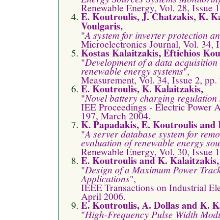
Renewable Energy, Vol. 28, Issue 1
E. Koutroulis, J. Chatzakis, K. K
Voulgaris,
"
A system for inverter protection a
Microelectronics Journal, Vol. 34,
Kostas Kalaitzakis, Eftichios Kou
"
Development of a data acquisition
renewable energy systems
",
Measurement, Vol. 34, Issue 2, pp.
E. Koutroulis, K. Kalaitzakis,
"
Novel battery charging regulation 
IEE Proceedings - Electric Power Ap
197, March 2004.
K. Papadakis, E. Koutroulis and 
"
A server database system for remo
evaluation of renewable energy sou
Renewable Energy, Vol. 30, Issue 
E. Koutroulis and K. Kalaitzakis,
"
Design of a Maximum Power Track
Applications
",
IEEE Transactions on Industrial Ele
April 2006.
E. Koutroulis, A. Dollas and K. K
"
High-Frequency Pulse Width Mod