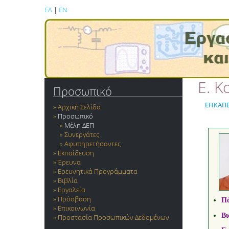
ΕΛ
|
EN
Ε. 
Προσωπικό
ΕΗΚΑΠ
Αρχική Σελίδα
Προσωπικό
Μέλη ΔΕΠ
Συνεργάτες
Αφυπηρετήσαντες
Εκπαίδευση
Έρευνα
Ερευνητικά Προγράμματα
Βιβλία
Εργαλεία
Πρόσβαση
Π
Επικοινωνία
Βι
Προστασία Προσωπικών Δεδομένων