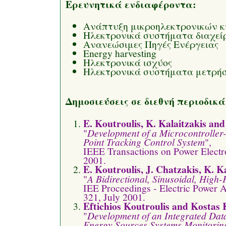
Ερευνητικά ενδιαφέροντα:
Ανάπτυξη μικροηλεκτρονικών 
Ηλεκτρονικά συστήματα διαχείρ
Ανανεώσιμες Πηγές Ενέργειας
Energy harvesting
Ηλεκτρονικά ισχύος
Ηλεκτρονικά συστήματα μετρή
Δημοσιεύσεις σε διεθνή περιοδικά
Ε. Koutroulis, K. Kalaitzakis and
"
Development of a Microcontrolle
Point Tracking Control System
",
IEEE Transactions on Power Electro
2001.
E. Koutroulis, J. Chatzakis, K. K
"
A Bidirectional, Sinusoidal, High
IEE Proceedings - Electric Power Ap
321, July 2001.
Eftichios Koutroulis and Kostas K
"
Development of an Integrated Dat
Energy Sources Systems Monitorin