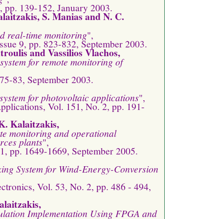
, pp. 139-152, January 2003.
alaitzakis, S. Manias and N. C.
nd real-time monitoring
",
 Issue 9, pp. 823-832, September 2003.
troulis and Vassilios Vlachos,
 system for remote monitoring of
 75-83, September 2003.
system for photovoltaic applications
",
plications, Vol. 151, No. 2, pp. 191-
K. Kalaitzakis,
te monitoring and operational
rces plants
",
11, pp. 1649-1669, September 2005.
ing System for Wind-Energy-Conversion
ctronics, Vol. 53, No. 2, pp. 486 - 494,
alaitzakis,
ulation Implementation Using FPGA and